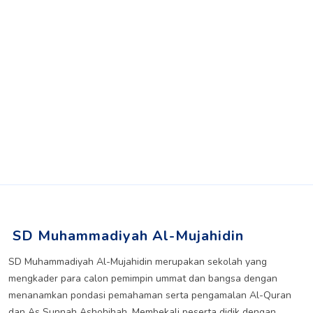
14 Mar 2024
Lestarikan Budaya Sagu
Melalui Sekolah Lapang
Kearifan Lokal dan Gerakan
Pandu Budaya
Selengkapnya
SD Muhammadiyah Al-Mujahidin
SD Muhammadiyah Al-Mujahidin merupakan sekolah yang
mengkader para calon pemimpin ummat dan bangsa dengan
menanamkan pondasi pemahaman serta pengamalan Al-Quran
dan As Sunnah Ashohihah. Membekali peserta didik dengan